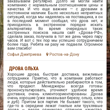
заказываем регулярно. Долго не могли найти
компанию с нормальным соотношением цены и
качества. И что еще важнее — с дровами в
постоянном наличии. Было несколько неприятных
ситуаций, когда мы надеялись на поставщика, а он
в последний момент сообщал, что дров нет, и
приходилось в экстренном порядке искать
альтернативу. Во время очередных таких
экстренных поисков нашла сайт «Дрова-РФ»,
сделала заказ, получила в тот же день через пару
часов. И вот с тех пор мы успешно сотрудничаем
более года. Ребята ни разу не подвели. Огромное
вам спасибо!
Софья Дмитриева
Ростов-на-Дону
ДРОВА ОЛЬХА
Хорошие дрова, быстрая доставка, вежливые
сотрудники. Приятно, что в компании работают
люди, которые действительно разбираются в том,
что продают. Менеджеры всегда готовы
проконсультировать, уточняют удобное время
доставки, очень клиентоориентированы. Дрова
очень хорошие (уже заказывал березу, ольху, клен
и дуб). Притом вся партия. Не бывает такого, что
где-то в середине лежат гнилые или трухлявые
дрова — везде одинаково отличное качество.